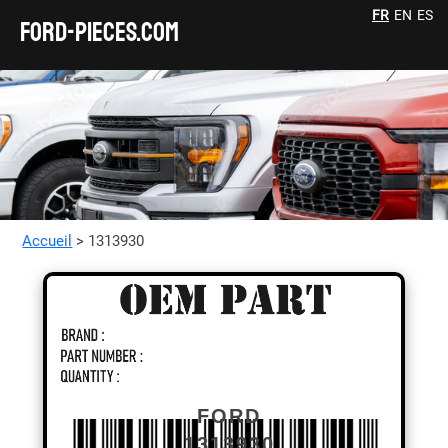
FR
EN
ES
FORD-pieces.com
Accueil
> 1313930
FORD
1313930