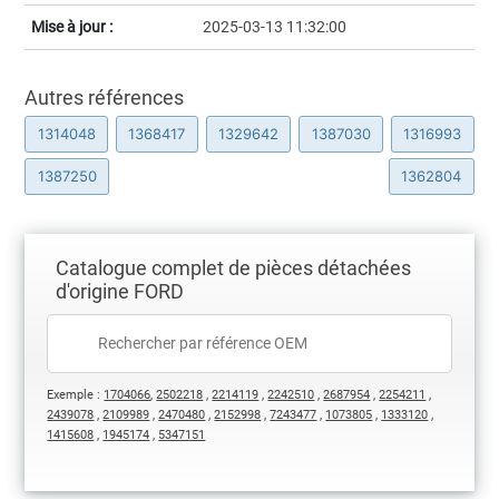
Mise à jour :
2025-03-13 11:32:00
Autres références
1314048
1368417
1329642
1387030
1316993
1387250
1362804
Catalogue complet de pièces détachées
d'origine FORD
Exemple :
1704066
,
2502218
,
2214119
,
2242510
,
2687954
,
2254211
,
2439078
,
2109989
,
2470480
,
2152998
,
7243477
,
1073805
,
1333120
,
1415608
,
1945174
,
5347151