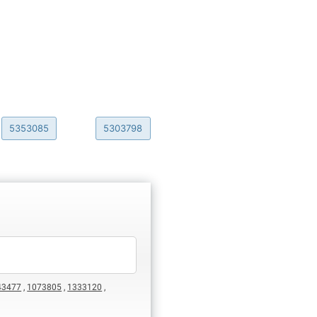
5353085
5303798
43477
,
1073805
,
1333120
,