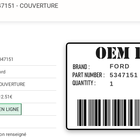
347151 - COUVERTURE
347151
FORD
ord
5347151
1
OUVERTURE
12.51€
EN LIGNE
on renseigné