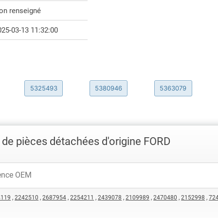
on renseigné
025-03-13 11:32:00
5325493
5380946
5363079
 de pièces détachées d'origine FORD
4119
,
2242510
,
2687954
,
2254211
,
2439078
,
2109989
,
2470480
,
2152998
,
72