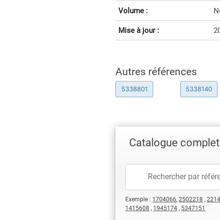
Volume :
N
Mise à jour :
2
Autres références
5338801
5338140
Catalogue complet
Exemple :
1704066
,
2502218
,
221
1415608
,
1945174
,
5347151