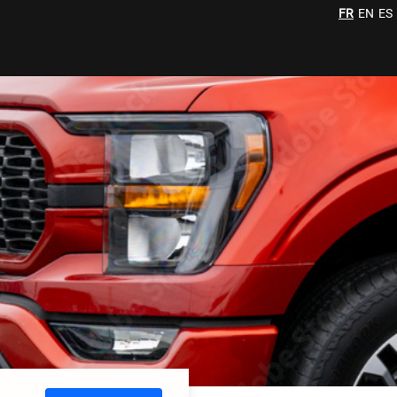
FR
EN
ES