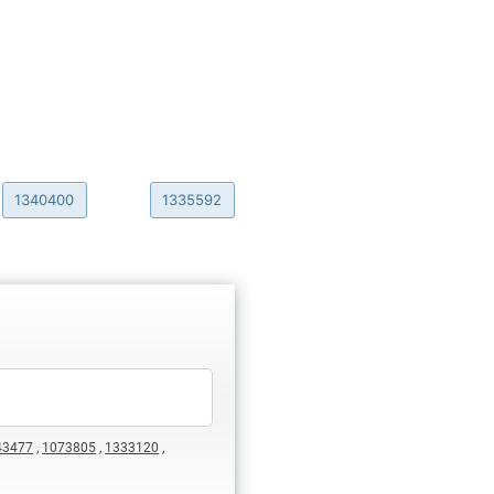
1340400
1335592
43477
,
1073805
,
1333120
,