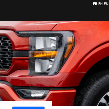
FR
EN
ES