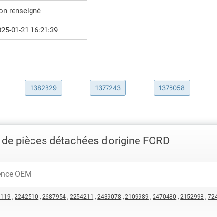
on renseigné
025-01-21 16:21:39
1382829
1377243
1376058
 de pièces détachées d'origine FORD
4119
,
2242510
,
2687954
,
2254211
,
2439078
,
2109989
,
2470480
,
2152998
,
72