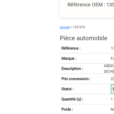
Référence OEM : 1
Accueil
> 1357976
Pièce automobile
Référence :
1
Marque :
F
ABDE
Description :
SICH
Prix concession :
2
Statut :
Quantité (u) :
1
Poids :
N