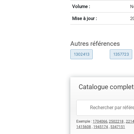
Volume :
N
Mise à jour :
2
Autres références
1302413
1357723
Catalogue complet
Exemple :
1704066
,
2502218
,
221
1415608
,
1945174
,
5347151