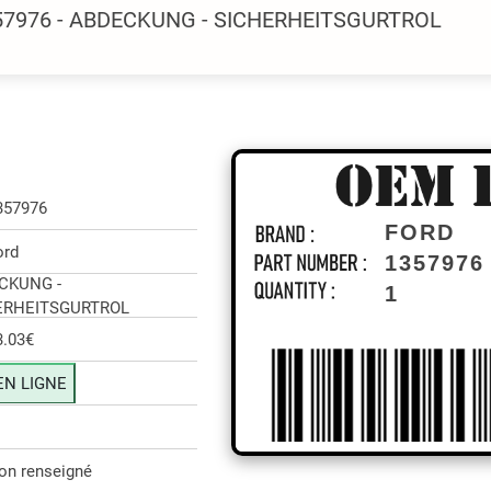
357976 - ABDECKUNG - SICHERHEITSGURTROL
357976
FORD
ord
1357976
CKUNG -
1
ERHEITSGURTROL
3.03€
EN LIGNE
on renseigné