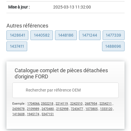
Mise à jour :
2025-03-13 11:32:00
Autres références
1428641
1440582
1448186
1471244
1477339
1437411
1488696
Catalogue complet de pièces détachées
d'origine FORD
Exemple :
1704066
,
2502218
,
2214119
,
2242510
,
2687954
,
2254211
,
2439078
,
2109989
,
2470480
,
2152998
,
7243477
,
1073805
,
1333120
,
1415608
,
1945174
,
5347151