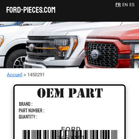
FR
EN
ES
FORD-pieces.com
Accueil
> 1450291
FORD
1450291