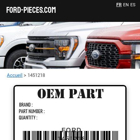
FR
EN
ES
FORD-pieces.com
Accueil
> 1451218
FORD
1451218