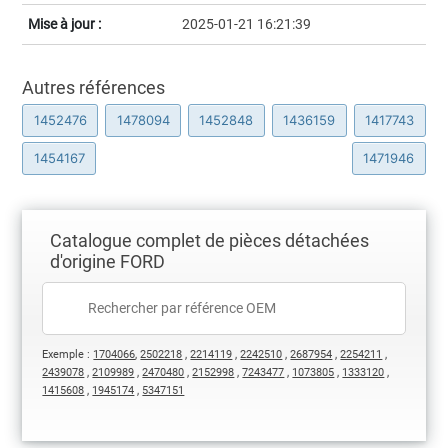
Mise à jour :
2025-01-21 16:21:39
Autres références
1452476
1478094
1452848
1436159
1417743
1454167
1471946
Catalogue complet de pièces détachées
d'origine FORD
Exemple :
1704066
,
2502218
,
2214119
,
2242510
,
2687954
,
2254211
,
2439078
,
2109989
,
2470480
,
2152998
,
7243477
,
1073805
,
1333120
,
1415608
,
1945174
,
5347151