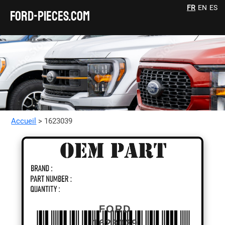
FR
EN
ES
FORD-pieces.com
Accueil
> 1623039
FORD
1623039