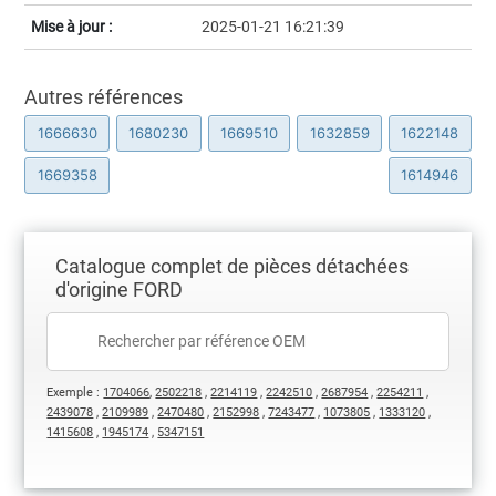
Mise à jour :
2025-01-21 16:21:39
Autres références
1666630
1680230
1669510
1632859
1622148
1669358
1614946
Catalogue complet de pièces détachées
d'origine FORD
Exemple :
1704066
,
2502218
,
2214119
,
2242510
,
2687954
,
2254211
,
2439078
,
2109989
,
2470480
,
2152998
,
7243477
,
1073805
,
1333120
,
1415608
,
1945174
,
5347151