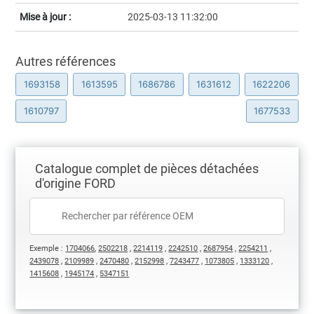
Mise à jour :
2025-03-13 11:32:00
Autres références
1693158
1613595
1686786
1631612
1622206
1610797
1677533
Catalogue complet de pièces détachées
d'origine FORD
Exemple :
1704066
,
2502218
,
2214119
,
2242510
,
2687954
,
2254211
,
2439078
,
2109989
,
2470480
,
2152998
,
7243477
,
1073805
,
1333120
,
1415608
,
1945174
,
5347151