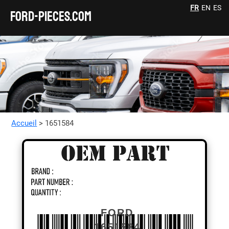
FR
EN
ES
FORD-pieces.com
Accueil
> 1651584
FORD
1651584