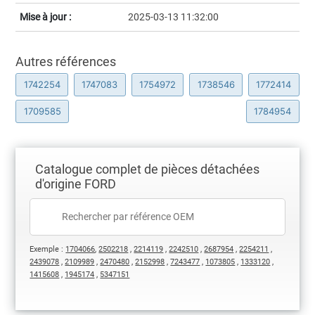
Mise à jour :
2025-03-13 11:32:00
Autres références
1742254
1747083
1754972
1738546
1772414
1709585
1784954
Catalogue complet de pièces détachées
d'origine FORD
Exemple :
1704066
,
2502218
,
2214119
,
2242510
,
2687954
,
2254211
,
2439078
,
2109989
,
2470480
,
2152998
,
7243477
,
1073805
,
1333120
,
1415608
,
1945174
,
5347151