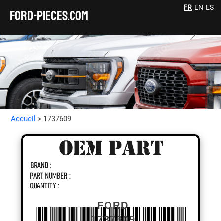
FR
EN
ES
FORD-pieces.com
Accueil
> 1737609
FORD
1737609