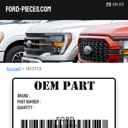
FR
EN
ES
FORD-pieces.com
Accueil
> 1813713
FORD
1813713