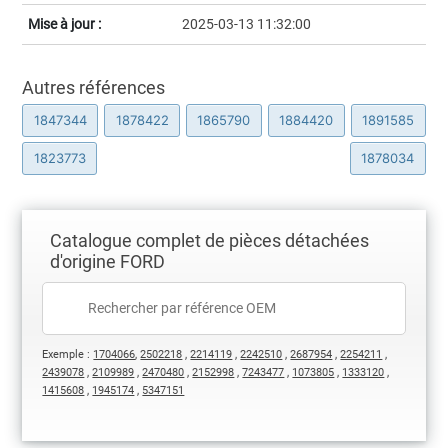
Mise à jour :
2025-03-13 11:32:00
Autres références
1847344
1878422
1865790
1884420
1891585
1823773
1878034
Catalogue complet de pièces détachées
d'origine FORD
Exemple :
1704066
,
2502218
,
2214119
,
2242510
,
2687954
,
2254211
,
2439078
,
2109989
,
2470480
,
2152998
,
7243477
,
1073805
,
1333120
,
1415608
,
1945174
,
5347151