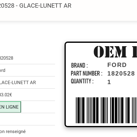
20528 - GLACE-LUNETT AR
820528
FORD
ord
1820528
1
LACE-LUNETT AR
83.02€
EN LIGNE
on renseigné