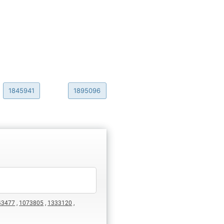
1845941
1895096
43477
,
1073805
,
1333120
,