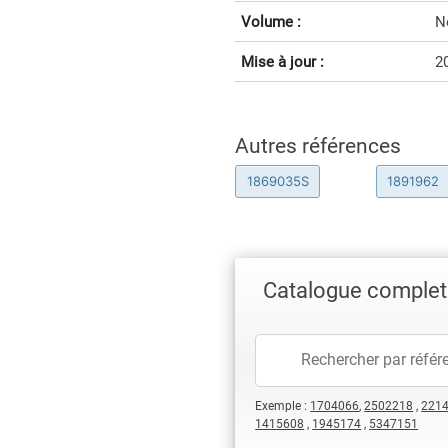
Volume :
N
Mise à jour :
2
Autres références
1869035S
1891962
Catalogue complet
Exemple :
1704066
,
2502218
,
221
1415608
,
1945174
,
5347151