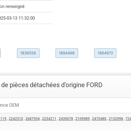
on renseigné
025-03-13 11:32:00
1836556
1894468
1864972
 de pièces détachées d'origine FORD
4119
,
2242510
,
2687954
,
2254211
,
2439078
,
2109989
,
2470480
,
2152998
,
72