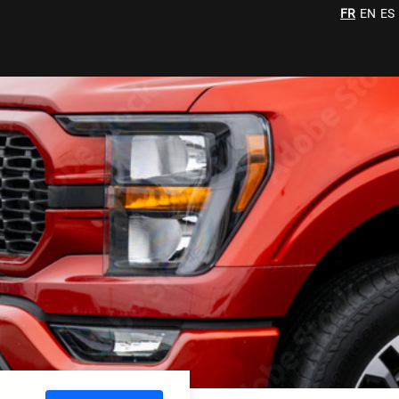
FR
EN
ES