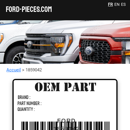
FR
EN
ES
FORD-pieces.com
Accueil
> 1859042
FORD
1859042