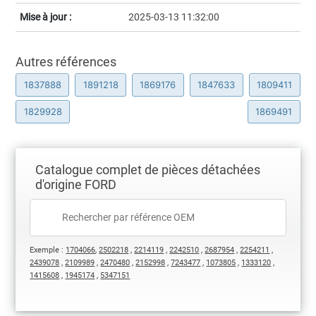
Mise à jour :
2025-03-13 11:32:00
Autres références
1837888
1891218
1869176
1847633
1809411
1829928
1869491
Catalogue complet de pièces détachées
d'origine FORD
Exemple :
1704066
,
2502218
,
2214119
,
2242510
,
2687954
,
2254211
,
2439078
,
2109989
,
2470480
,
2152998
,
7243477
,
1073805
,
1333120
,
1415608
,
1945174
,
5347151