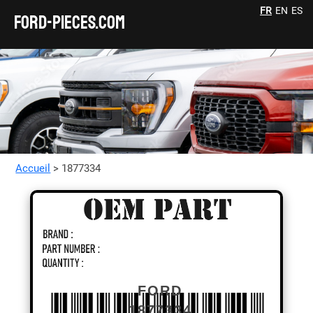
FR
EN
ES
FORD-pieces.com
Accueil
> 1877334
FORD
1877334