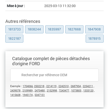
Mise à jour :
2025-03-13 11:32:00
Autres références
1813733
1808244
1835997
1827668
1847908
1822187
1878915
Catalogue complet de pièces détachées
d'origine FORD
Exemple :
1704066
,
2502218
,
2214119
,
2242510
,
2687954
,
2254211
,
2439078
,
2109989
,
2470480
,
2152998
,
7243477
,
1073805
,
1333120
,
1415608
,
1945174
,
5347151