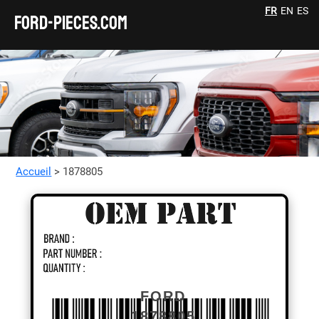
FR
EN
ES
FORD-pieces.com
Accueil
> 1878805
FORD
1878805