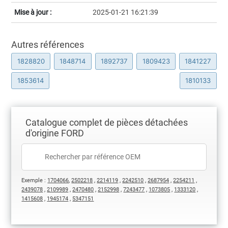
Mise à jour :
2025-01-21 16:21:39
Autres références
1828820
1848714
1892737
1809423
1841227
1853614
1810133
Catalogue complet de pièces détachées
d'origine FORD
Exemple :
1704066
,
2502218
,
2214119
,
2242510
,
2687954
,
2254211
,
2439078
,
2109989
,
2470480
,
2152998
,
7243477
,
1073805
,
1333120
,
1415608
,
1945174
,
5347151