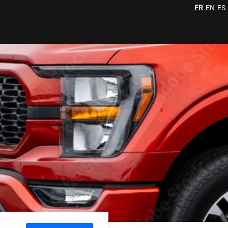
FR
EN
ES