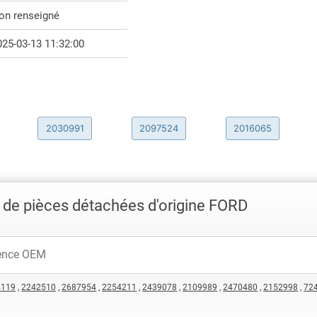
on renseigné
025-03-13 11:32:00
2030991
2097524
2016065
 de pièces détachées d'origine FORD
4119
,
2242510
,
2687954
,
2254211
,
2439078
,
2109989
,
2470480
,
2152998
,
72