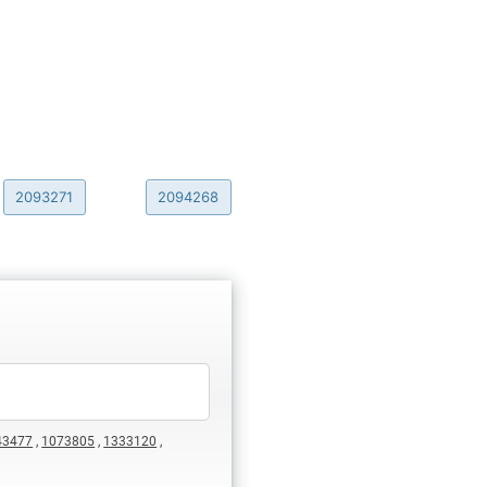
2093271
2094268
43477
,
1073805
,
1333120
,