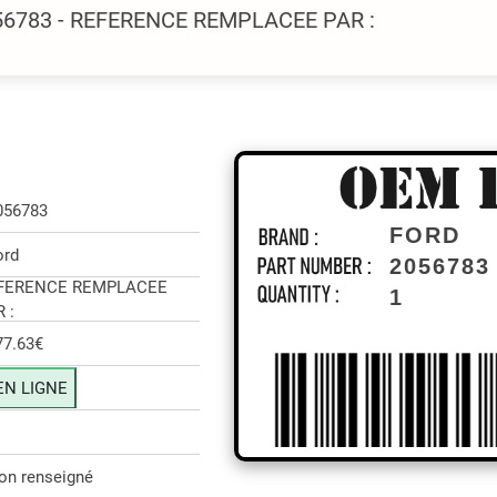
056783 - REFERENCE REMPLACEE PAR :
056783
FORD
ord
2056783
FERENCE REMPLACEE
1
 :
77.63€
EN LIGNE
on renseigné