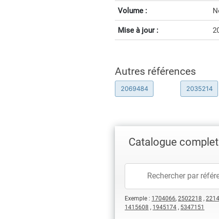
Volume :
N
Mise à jour :
2
Autres références
2069484
2035214
Catalogue complet
Exemple :
1704066
,
2502218
,
221
1415608
,
1945174
,
5347151