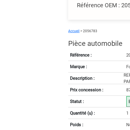
Référence OEM : 2
Accueil
> 2056783
Pièce automobile
Référence :
2
Marque :
F
RE
Description :
PAR
Prix concession :
8
Statut :
Quantité (u) :
1
Poids :
N