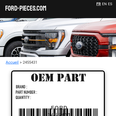
FR
EN
ES
FORD-pieces.com
Accueil
> 2455431
FORD
2455431