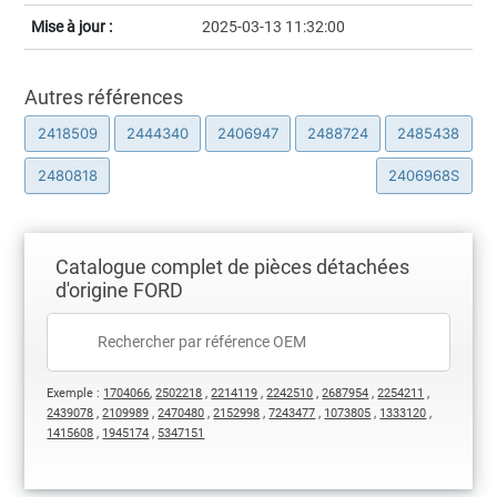
Mise à jour :
2025-03-13 11:32:00
Autres références
2418509
2444340
2406947
2488724
2485438
2480818
2406968S
Catalogue complet de pièces détachées
d'origine FORD
Exemple :
1704066
,
2502218
,
2214119
,
2242510
,
2687954
,
2254211
,
2439078
,
2109989
,
2470480
,
2152998
,
7243477
,
1073805
,
1333120
,
1415608
,
1945174
,
5347151