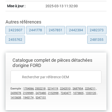
Mise à jour :
2025-03-13 11:32:00
Autres références
2422607
2441778
2457851
2442394
2482373
2455762
2481355
Catalogue complet de pièces détachées
d'origine FORD
Exemple :
1704066
,
2502218
,
2214119
,
2242510
,
2687954
,
2254211
,
2439078
,
2109989
,
2470480
,
2152998
,
7243477
,
1073805
,
1333120
,
1415608
,
1945174
,
5347151