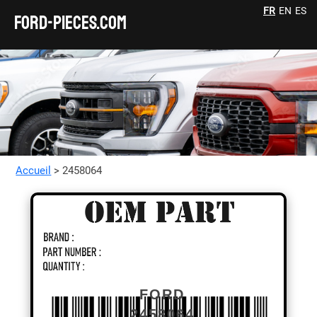
FR
EN
ES
FORD-pieces.com
Accueil
> 2458064
FORD
2458064