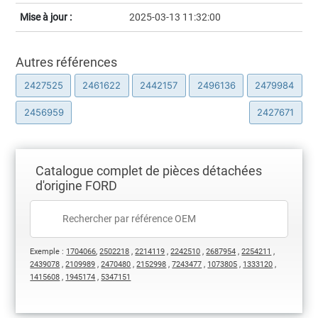
Mise à jour :
2025-03-13 11:32:00
Autres références
2427525
2461622
2442157
2496136
2479984
2456959
2427671
Catalogue complet de pièces détachées
d'origine FORD
Exemple :
1704066
,
2502218
,
2214119
,
2242510
,
2687954
,
2254211
,
2439078
,
2109989
,
2470480
,
2152998
,
7243477
,
1073805
,
1333120
,
1415608
,
1945174
,
5347151