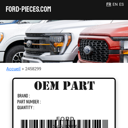
FR
EN
ES
FORD-pieces.com
Accueil
> 2458299
FORD
2458299