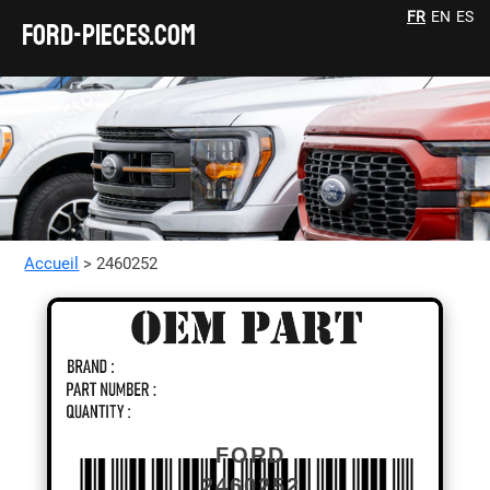
FR
EN
ES
FORD-pieces.com
Accueil
> 2460252
FORD
2460252