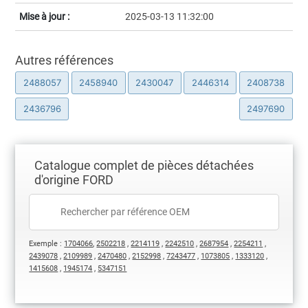
Mise à jour :
2025-03-13 11:32:00
Autres références
2488057
2458940
2430047
2446314
2408738
2436796
2497690
Catalogue complet de pièces détachées
d'origine FORD
Exemple :
1704066
,
2502218
,
2214119
,
2242510
,
2687954
,
2254211
,
2439078
,
2109989
,
2470480
,
2152998
,
7243477
,
1073805
,
1333120
,
1415608
,
1945174
,
5347151