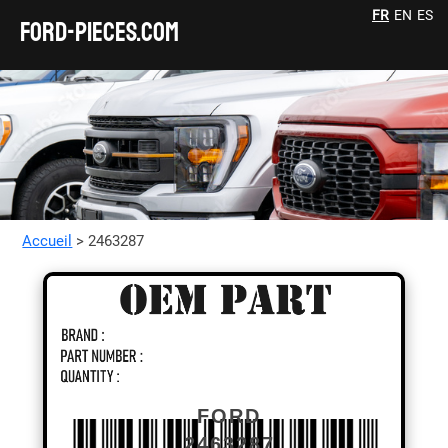
FR
EN
ES
FORD-pieces.com
Accueil
> 2463287
FORD
2463287