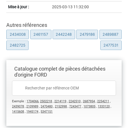
Mise à jour :
2025-03-13 11:32:00
Autres références
2434008
2461157
2442248
2479186
2489887
2482725
2477531
Catalogue complet de pièces détachées
d'origine FORD
Exemple :
1704066
,
2502218
,
2214119
,
2242510
,
2687954
,
2254211
,
2439078
,
2109989
,
2470480
,
2152998
,
7243477
,
1073805
,
1333120
,
1415608
,
1945174
,
5347151