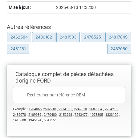
Mise à jour :
2025-03-13 11:32:00
Autres références
2462584
2480182
2481503
2476525
2481784S
2461181
2487080
Catalogue complet de pièces détachées
d'origine FORD
Exemple :
1704066
,
2502218
,
2214119
,
2242510
,
2687954
,
2254211
,
2439078
,
2109989
,
2470480
,
2152998
,
7243477
,
1073805
,
1333120
,
1415608
,
1945174
,
5347151