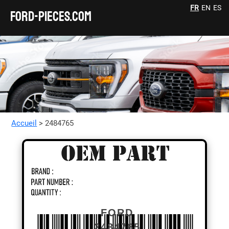
FR
EN
ES
FORD-pieces.com
Accueil
> 2484765
FORD
2484765