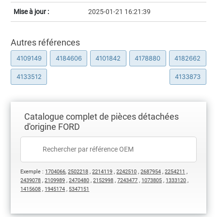
Mise à jour :
2025-01-21 16:21:39
Autres références
4109149
4184606
4101842
4178880
4182662
4133512
4133873
Catalogue complet de pièces détachées
d'origine FORD
Exemple :
1704066
,
2502218
,
2214119
,
2242510
,
2687954
,
2254211
,
2439078
,
2109989
,
2470480
,
2152998
,
7243477
,
1073805
,
1333120
,
1415608
,
1945174
,
5347151