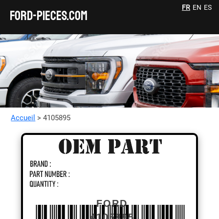
FR
EN
ES
FORD-pieces.com
Accueil
> 4105895
FORD
4105895