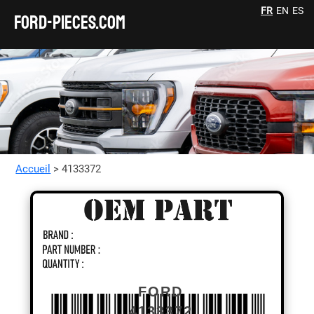
FR
EN
ES
FORD-pieces.com
Accueil
> 4133372
FORD
4133372