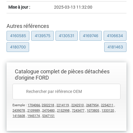
Mise à jour :
2025-03-13 11:32:00
Autres références
4160585
4139575
4130531
4169746
4106634
4180700
4181463
Catalogue complet de pièces détachées
d'origine FORD
Exemple :
1704066
,
2502218
,
2214119
,
2242510
,
2687954
,
2254211
,
2439078
,
2109989
,
2470480
,
2152998
,
7243477
,
1073805
,
1333120
,
1415608
,
1945174
,
5347151