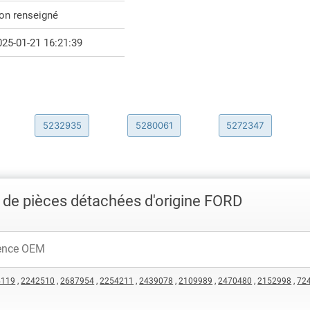
on renseigné
025-01-21 16:21:39
5232935
5280061
5272347
 de pièces détachées d'origine FORD
4119
,
2242510
,
2687954
,
2254211
,
2439078
,
2109989
,
2470480
,
2152998
,
72