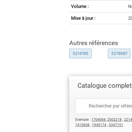
Volume :
N
Mise à jour :
2
Autres références
5214785
5279087
Catalogue complet
Exemple :
1704066
,
2502218
,
221
1415608
,
1945174
,
5347151