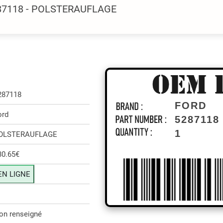
287118 - POLSTERAUFLAGE
287118
FORD
ord
5287118
1
OLSTERAUFLAGE
30.65€
EN LIGNE
on renseigné