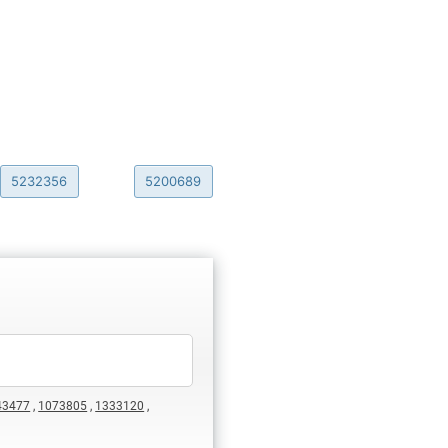
5232356
5200689
43477
,
1073805
,
1333120
,