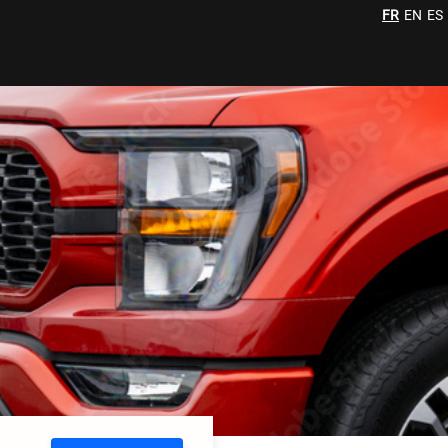
FR
EN
ES