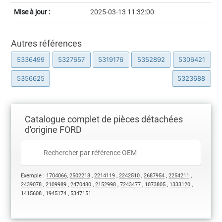
Mise à jour :
2025-03-13 11:32:00
Autres références
5336499
5327657
5319176
5352892
5306421
5356625
5323688
Catalogue complet de pièces détachées
d'origine FORD
Exemple :
1704066
,
2502218
,
2214119
,
2242510
,
2687954
,
2254211
,
2439078
,
2109989
,
2470480
,
2152998
,
7243477
,
1073805
,
1333120
,
1415608
,
1945174
,
5347151