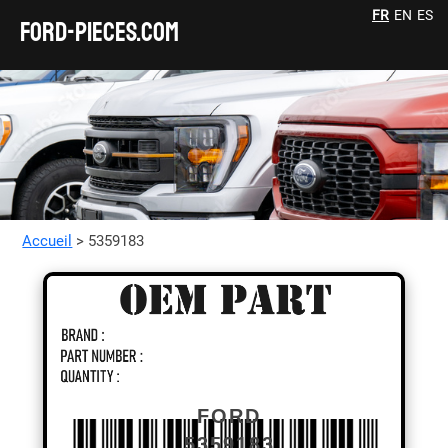
FR
EN
ES
FORD-pieces.com
Accueil
> 5359183
FORD
5359183