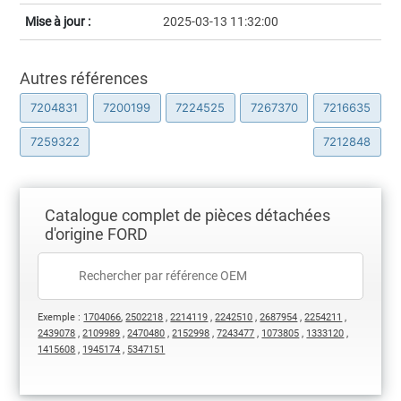
Mise à jour :
2025-03-13 11:32:00
Autres références
7204831
7200199
7224525
7267370
7216635
7259322
7212848
Catalogue complet de pièces détachées
d'origine FORD
Exemple :
1704066
,
2502218
,
2214119
,
2242510
,
2687954
,
2254211
,
2439078
,
2109989
,
2470480
,
2152998
,
7243477
,
1073805
,
1333120
,
1415608
,
1945174
,
5347151