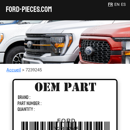
FR
EN
ES
FORD-pieces.com
Accueil
> 7239245
FORD
7239245