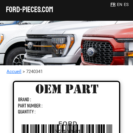
FR
EN
ES
FORD-pieces.com
Accueil
> 7240341
FORD
7240341