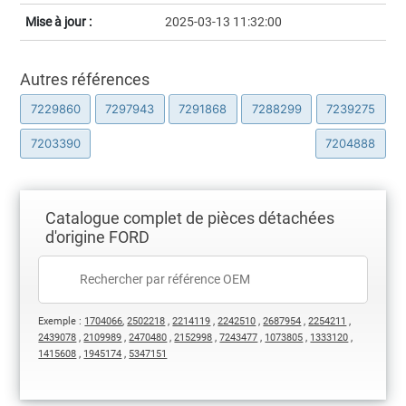
Mise à jour :
2025-03-13 11:32:00
Autres références
7229860
7297943
7291868
7288299
7239275
7203390
7204888
Catalogue complet de pièces détachées
d'origine FORD
Exemple :
1704066
,
2502218
,
2214119
,
2242510
,
2687954
,
2254211
,
2439078
,
2109989
,
2470480
,
2152998
,
7243477
,
1073805
,
1333120
,
1415608
,
1945174
,
5347151