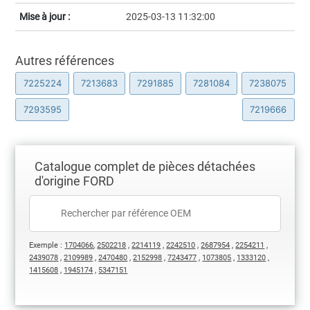
Mise à jour :
2025-03-13 11:32:00
Autres références
7225224
7213683
7291885
7281084
7238075
7293595
7219666
Catalogue complet de pièces détachées
d'origine FORD
Exemple :
1704066
,
2502218
,
2214119
,
2242510
,
2687954
,
2254211
,
2439078
,
2109989
,
2470480
,
2152998
,
7243477
,
1073805
,
1333120
,
1415608
,
1945174
,
5347151