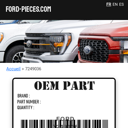
FR
EN
ES
FORD-pieces.com
Accueil
> 7249036
FORD
7249036