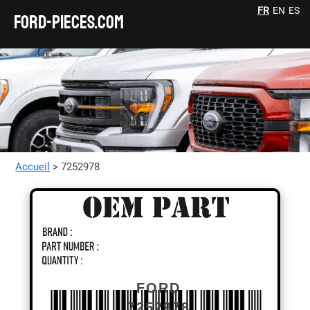
FR
EN
ES
FORD-pieces.com
Accueil
> 7252978
FORD
7252978