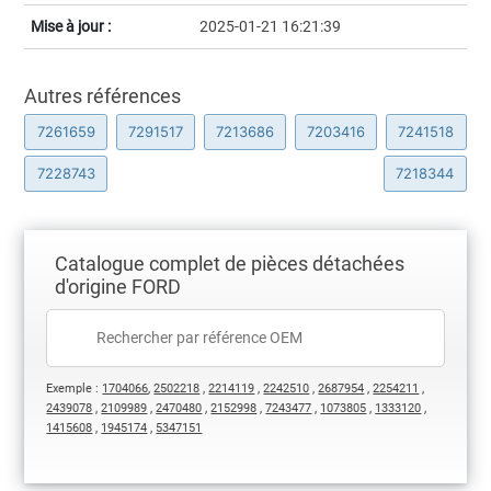
Mise à jour :
2025-01-21 16:21:39
Autres références
7261659
7291517
7213686
7203416
7241518
7228743
7218344
Catalogue complet de pièces détachées
d'origine FORD
Exemple :
1704066
,
2502218
,
2214119
,
2242510
,
2687954
,
2254211
,
2439078
,
2109989
,
2470480
,
2152998
,
7243477
,
1073805
,
1333120
,
1415608
,
1945174
,
5347151