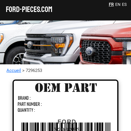
FR
EN
ES
FORD-pieces.com
Accueil
> 7296253
FORD
7296253