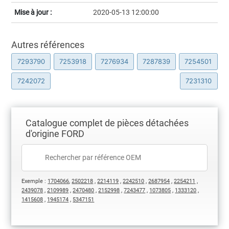
Mise à jour :
2020-05-13 12:00:00
Autres références
7293790
7253918
7276934
7287839
7254501
7242072
7231310
Catalogue complet de pièces détachées
d'origine FORD
Exemple :
1704066
,
2502218
,
2214119
,
2242510
,
2687954
,
2254211
,
2439078
,
2109989
,
2470480
,
2152998
,
7243477
,
1073805
,
1333120
,
1415608
,
1945174
,
5347151